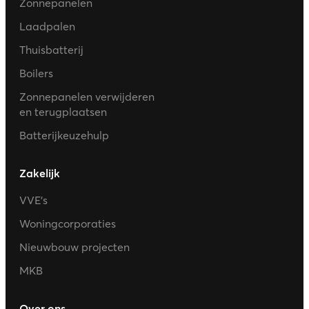
Zonnepanelen
Laadpalen
Thuisbatterij
Boilers
Zonnepanelen verwijderen
en terugplaatsen
Batterijkeuzehulp
Zakelijk
VVE’s
Woningcorporaties
Nieuwbouw projecten
MKB
Over ons