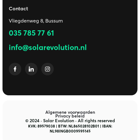
Contact
Vliegdenweg 8, Bussum
035 785 77 61
info@solarevolution.nl
Algemene voorwaarden
Privacy beleid
© 2024 · Solar Evolution · All rights reserved
KVK: 89579038 | BTW: NL865028102B01 | IBAN:
NL98INGB0009595145