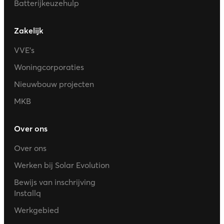
Batterijkeuzehulp
Zakelijk
VVE’s
Woningcorporaties
Nieuwbouw projecten
MKB
Over ons
Over ons
Werken bij Solar Evolution
Bewijs van inschrijving
Installq
Werkgebied