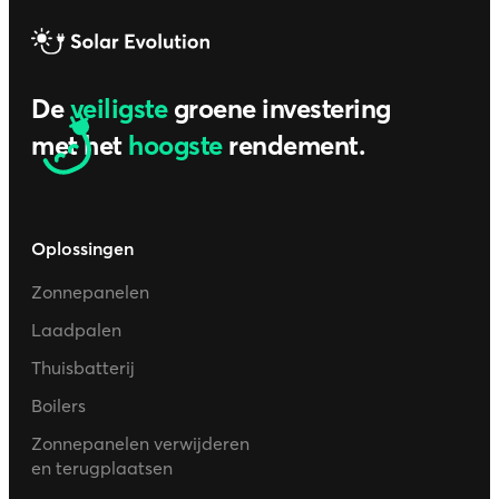
De
veiligste
groene investering
met het
hoogste
rendement.
Oplossingen
Zonnepanelen
Laadpalen
Thuisbatterij
Boilers
Zonnepanelen verwijderen
en terugplaatsen