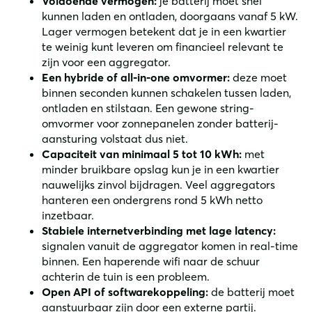
Voldoende vermogen:
je batterij moet snel
kunnen laden en ontladen, doorgaans vanaf 5 kW.
Lager vermogen betekent dat je in een kwartier
te weinig kunt leveren om financieel relevant te
zijn voor een aggregator.
Een hybride of all-in-one omvormer:
deze moet
binnen seconden kunnen schakelen tussen laden,
ontladen en stilstaan. Een gewone string-
omvormer voor zonnepanelen zonder batterij-
aansturing volstaat dus niet.
Capaciteit van minimaal 5 tot 10 kWh:
met
minder bruikbare opslag kun je in een kwartier
nauwelijks zinvol bijdragen. Veel aggregators
hanteren een ondergrens rond 5 kWh netto
inzetbaar.
Stabiele internetverbinding met lage latency:
signalen vanuit de aggregator komen in real-time
binnen. Een haperende wifi naar de schuur
achterin de tuin is een probleem.
Open API of softwarekoppeling:
de batterij moet
aanstuurbaar zijn door een externe partij.