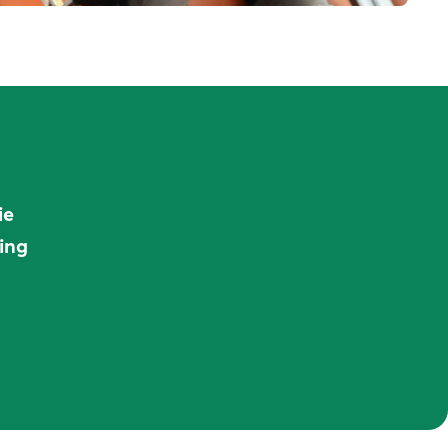
ie
ing