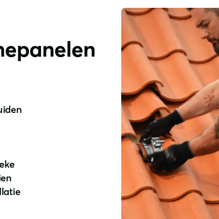
nepanelen
uiden
.
ieke
ien
latie