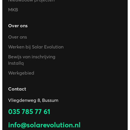
MKB
Over ons
Over ons
Werken bij Solar Evolution
Bewijs van inschrijving
Installq
Werkgebied
Contact
Vliegdenweg 8, Bussum
035 785 77 61
info@solarevolution.nl