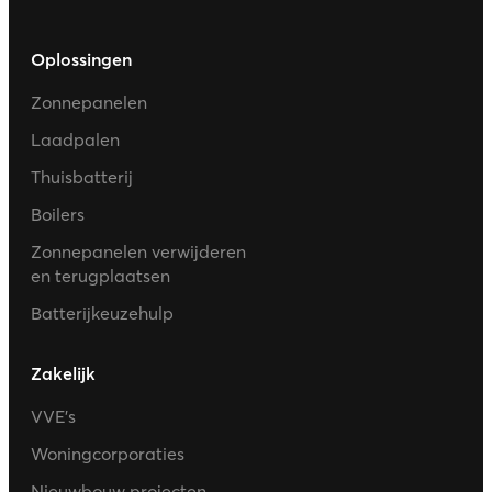
Oplossingen
Zonnepanelen
Laadpalen
Thuisbatterij
Boilers
Zonnepanelen verwijderen
en terugplaatsen
Batterijkeuzehulp
Zakelijk
VVE’s
Woningcorporaties
Nieuwbouw projecten