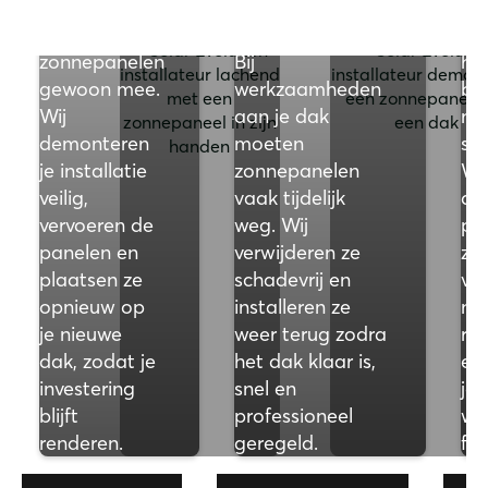
Som
of isolatie
Neem je
on
zonnepanelen
Bij
her
gewoon mee.
werkzaamheden
bi
Wij
aan je dak
na
demonteren
moeten
st
je installatie
zonnepanelen
Wij
veilig,
vaak tijdelijk
de
vervoeren de
weg. Wij
pa
panelen en
verwijderen ze
zor
plaatsen ze
schadevrij en
vo
opnieuw op
installeren ze
no
je nieuwe
weer terug zodra
rep
dak, zodat je
het dak klaar is,
en
investering
snel en
je
blijft
professioneel
we
renderen.
geregeld.
fun