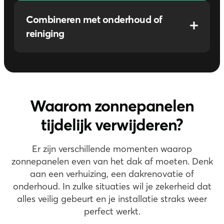
Na de herinstallatie controleren we de
bekabeling, omvormer en opbrengst zodat je
Combineren met onderhoud of
systeem weer optimaal presteert.
reiniging
Offerte aanvragen
We kunnen je panelen direct reinigen of
onderdelen vervangen, zodat je installatie in
topconditie terug op het dak gaat.
Waarom zonnepanelen
Offerte aanvragen
tijdelijk verwijderen?
Er zijn verschillende momenten waarop
zonnepanelen even van het dak af moeten. Denk
Verhuizen
O
aan een verhuizing, een dakrenovatie of
naar een
onderhoud. In zulke situaties wil je zekerheid dat
of
alles veilig gebeurt en je installatie straks weer
nieuwe
re
perfect werkt.
Dakrenovatie
woning