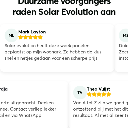
Duurzame voorgangers
raden Solar Evolution aan
Mark Layton
ML
M
Solar evolution heeft deze week panelen
Duid
geplaatst op mijn woonark. Ze hebben de klus
Zeer
snel en netjes gedaan voor een scherpe prijs.
inst
rdja
Theo Vuijst
TV
ferte uitgebracht. Denken
Van A tot Z zijn we goed g
ee. Contact verliep lekker
ontzettend blij met het di
ail en via WhatsApp.
resultaat. Al met al zeer 